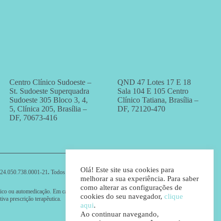
Centro Clínico Sudoeste –
QND 47 Lotes 17 E 18
St. Sudoeste Superquadra
Sala 104 E 105 Centro
Sudoeste 305 Bloco 3, 4,
Clínico Tatiana, Brasília –
5, Clínica 205, Brasília –
DF, 72120-470
DF, 70673-416
Olá! Este site usa cookies para
.050.738.0001-21
.
Todos os direitos reservados.
melhorar a sua experiência. Para saber
como alterar as configurações de
stico ou automedicação. Em caso de dúvidas, consulte seu médico, porque somente ele
cookies do seu navegador,
clique
tiva prescrição terapêutica.
aqui
.
Ao continuar navegando,