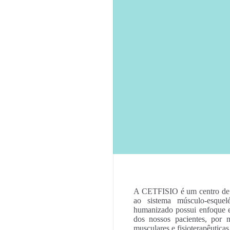
A CETFISIO é um centro de t
ao sistema músculo-esque
humanizado possui enfoque e
dos nossos pacientes, por
musculares e fisioterapêuticas